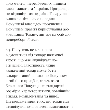
документів, передбачених чинним
законодавством України. Продавець
не відповідає за недоліки Товару, які
виникли після його передання
Покупцеві внаслідок порушення
Покупцем правил користування або
зберігання Товару, дій третіх осіб або
непереборної сили.
6.7. Покупець не має права
відмовитися від товару належної
якості, що має індивідуально-
визначені властивості, якщо
зазначений товар може бути
використаний виключно Покупцем,
який його придбав, (в т.ч. за за
бажанням Покупця не стандартні
розміри, характеристики, зовнішній
вигляд, комплектація та інше).
Підтвердженням того, що товар має
індивідуально-визначені властивості, є