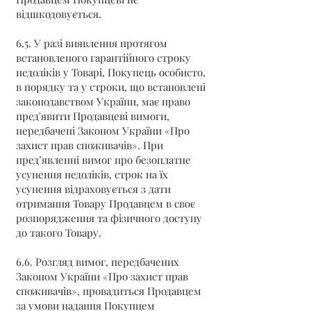
відшкодовується.
6.5. У разі виявлення протягом
встановленого гарантійного строку
недоліків у Товарі, Покупець особисто,
в порядку та у строки, що встановлені
законодавством України, має право
пред'явити Продавцеві вимоги,
передбачені Законом України «Про
захист прав споживачів». При
пред’явленні вимог про безоплатне
усунення недоліків, строк на їх
усунення відраховується з дати
отримання Товару Продавцем в своє
розпорядження та фізичного доступу
до такого Товару.
6.6. Розгляд вимог, передбачених
Законом України «Про захист прав
споживачів», провадиться Продавцем
за умови надання Покупцем