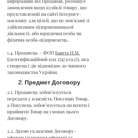
інформацію від Продавця, розміщує
замовлення щодо купівлі товару, що
представлений на сайті Інтернет-
магазину для цілей, що не пов'язані зі
здійсненням підприємницької
діяльності, або юридична особа чи
фізична особа-підприємець.
1.4. Продавець – ФОП
Башта Н.М.
(ідентифікаційний код
2747305127)
, яка
створена і діє відповідно до чинного
законодавства України.
2. Предмет Договору
2.1. Продавець зобов’язується
передати у власність Покупцю Товар,
а Покупець зобов’язується оплатити і
прийняти Товар на умовах цього
Договору.
2.2. Датою укладення Договору-
оферти (акцептом оферти) та