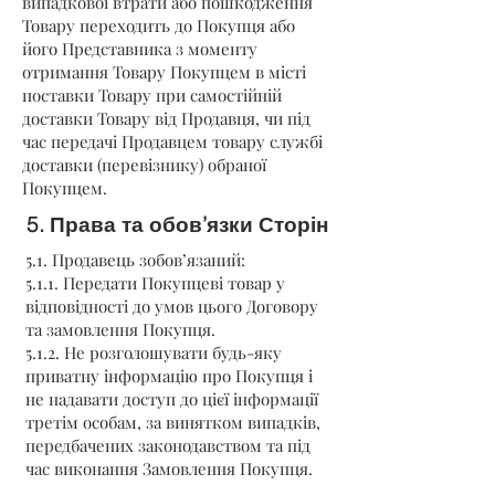
випадкової втрати або пошкодження
Товару переходить до Покупця або
його Представника з моменту
отримання Товару Покупцем в місті
поставки Товару при самостійній
доставки Товару від Продавця, чи під
час передачі Продавцем товару службі
доставки (перевізнику) обраної
Покупцем.
5. Права та обов’язки Сторін
5.1. Продавець зобов’язаний:
5.1.1. Передати Покупцеві товар у
відповідності до умов цього Договору
та замовлення Покупця.
5.1.2. Не розголошувати будь-яку
приватну інформацію про Покупця і
не надавати доступ до цієї інформації
третім особам, за винятком випадків,
передбачених законодавством та під
час виконання Замовлення Покупця.