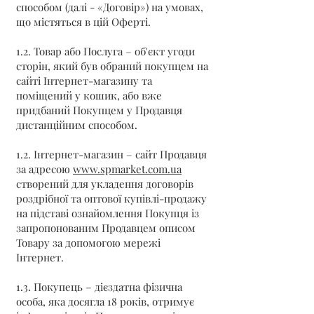
способом (далі - «Договір») на умовах,
що містяться в цій Оферті.
1.2. Товар або Послуга – об'єкт угоди
сторін, який був обраний покупцем на
сайті Інтернет-магазину та
поміщений у кошик, або вже
придбаний Покупцем у Продавця
дистанційним способом.
1.2. Інтернет-магазин – сайт Продавця
за адресою
www.spmarket.com.ua
створений для укладення договорів
роздрібної та оптової купівлі-продажу
на підставі ознайомлення Покупця із
запропонованим Продавцем описом
Товару за допомогою мережі
Інтернет.
1.3. Покупець – дієздатна фізична
особа, яка досягла 18 років, отримує