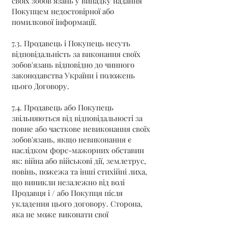
своїх зобов’язань у випадку надання
Покупцем недостовірної або
помилкової інформації.
7.3. Продавець і Покупець несуть
відповідальність за виконання своїх
зобов'язань відповідно до чинного
законодавства України і положень
цього Договору.
7.4. Продавець або Покупець
звільняються від відповідальності за
повне або часткове невиконання своїх
зобов'язань, якщо невиконання є
наслідком форс-мажорних обставин
як: війна або військові дії, землетрус,
повінь, пожежа та інші стихійні лиха,
що виникли незалежно від волі
Продавця і / або Покупця після
укладення цього договору. Сторона,
яка не може виконати свої
зобов'язання, негайно повідомляє про