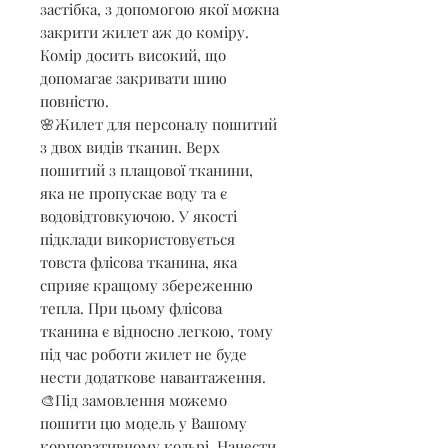
застібка, з допомогою якої можна
закрити жилет аж до коміру.
Комір досить високий, що
допомагає закривати шию
повністю.
🌸Жилет для персоналу пошитий
з двох видів тканин. Верх
пошитий з плащової тканини,
яка не пропускає воду та є
водовідтовкуючою. У якості
підклади використовується
товста флісова тканина, яка
сприяє кращому збереженню
тепла. При цьому флісова
тканина є відносно легкою, тому
під час роботи жилет не буде
нести додаткове навантаження.
🎨Під замовлення можемо
пошити цю модель у Вашому
корпоративному кольрі. Нанести