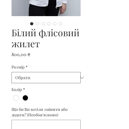
Білий флісовий
жилет
Ціна
800,00 ₴
Розмір
*
Колір
*
Що би Ви хотіли змінити або
додати? (Необов'язково)