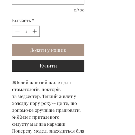
0/500
Кількість
*
Додати у кошик
Купити
🎀Білий жіночий жилет для
стоматологів, докторів
та медсестер. Теплий жилет у
холодну пору року-- це те, що
допоможе зручніше працювати.
💫Жилет приталеного
силуету має два кармани.
Попереду моделі знаходиться біла